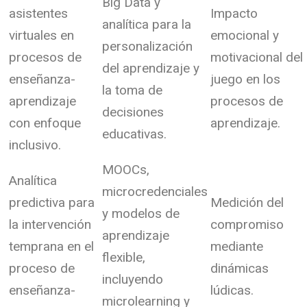
Big Data y
asistentes
Impacto
analítica para la
virtuales en
emocional y
personalización
procesos de
motivacional del
del aprendizaje y
enseñanza-
juego en los
la toma de
aprendizaje
procesos de
decisiones
con enfoque
aprendizaje.
educativas.
inclusivo.
MOOCs,
Analítica
microcredenciales
predictiva para
Medición del
y modelos de
la intervención
compromiso
aprendizaje
temprana en el
mediante
flexible,
proceso de
dinámicas
incluyendo
enseñanza-
lúdicas.
microlearning y