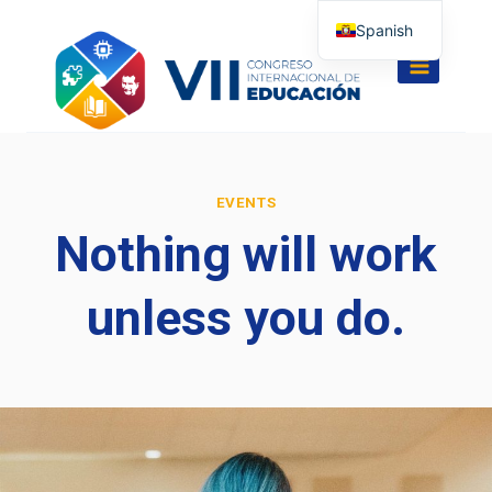
Saltar
Spanish
al
English
contenido
EVENTS
Nothing will work
unless you do.