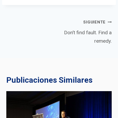
Navegación
SIGUIENTE
Don’t find fault. Find a
remedy.
de
entradas
Publicaciones Similares