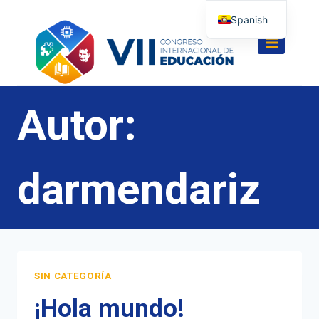
Saltar
Spanish
al
English
contenido
Autor:
darmendariz
SIN CATEGORÍA
¡Hola mundo!