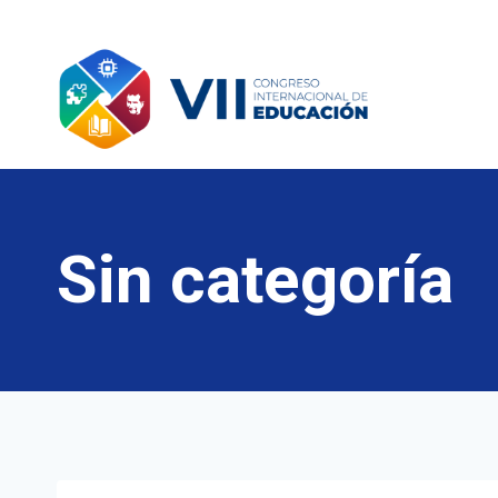
Saltar
al
contenido
Sin categoría